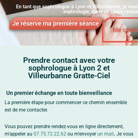
En tant que sophrologue à Lyon et Villeurbanne, je vo
sophrologie, dans un cadre rassur
Je réserve ma première séance
Me conta
Prendre contact avec votre
sophrologue à Lyon 2 et
Villeurbanne Gratte-Ciel
Un premier échange en toute bienveillance
La première étape pour commencer ce chemin ensemble
est de me contacter.
Vous pouvez prendre rendez-vous en ligne directement,
m’appeler au
07.75.72.22.62
ou m’envoyer
un mail
.
Je vous