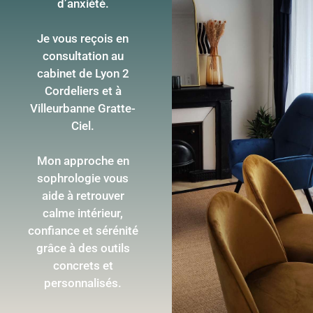
d’anxiété.
Je vous reçois en
consultation au
cabinet de Lyon 2
Cordeliers et à
Villeurbanne Gratte-
Ciel.
Mon approche en
sophrologie vous
aide à retrouver
calme intérieur,
confiance et sérénité
grâce à des outils
concrets et
personnalisés.