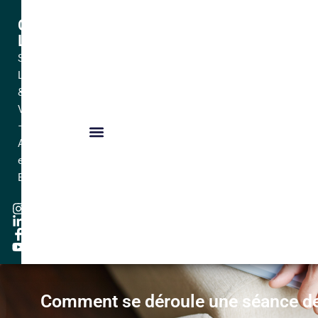
Céline
LAMOUR
Sophrologue
Lyon
&
Villeurbanne
–
Adulte
et
Enfant
Comment se déroule une séance de 