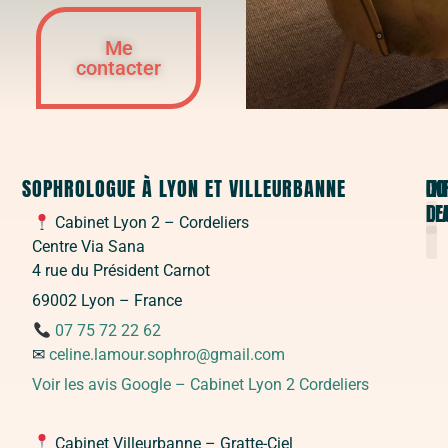
Me
contacter
SOPHROLOGUE À LYON ET VILLEURBANNE
CO
DO
IN
D'
LE
Cabinet Lyon 2 – Cordeliers
Centre Via Sana
S
C
Sop
S
S
4 rue du Président Carnot
C
P
69002 Lyon – France
07 75 72 22 62
✉
celine.lamour.sophro@gmail.com
Voir les avis Google – Cabinet Lyon 2 Cordeliers
Cabinet Villeurbanne – Gratte-Ciel