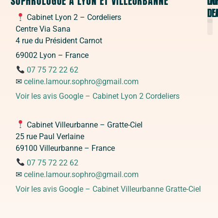
SOPHROLOGUE À LYON ET VILLEURBANNE
CO
DO
IN
D'
LE
Cabinet Lyon 2 – Cordeliers
Centre Via Sana
S
C
Sop
S
S
4 rue du Président Carnot
C
P
69002 Lyon – France
07 75 72 22 62
✉
celine.lamour.sophro@gmail.com
Voir les avis Google – Cabinet Lyon 2 Cordeliers
Cabinet Villeurbanne – Gratte-Ciel
25 rue Paul Verlaine
69100 Villeurbanne – France
07 75 72 22 62
✉
celine.lamour.sophro@gmail.com
Voir les avis Google – Cabinet Villeurbanne Gratte-Ciel