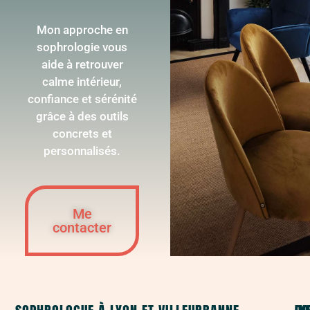
Mon approche en
sophrologie vous
aide à retrouver
calme intérieur,
confiance et sérénité
grâce à des outils
concrets et
personnalisés.
Me
contacter