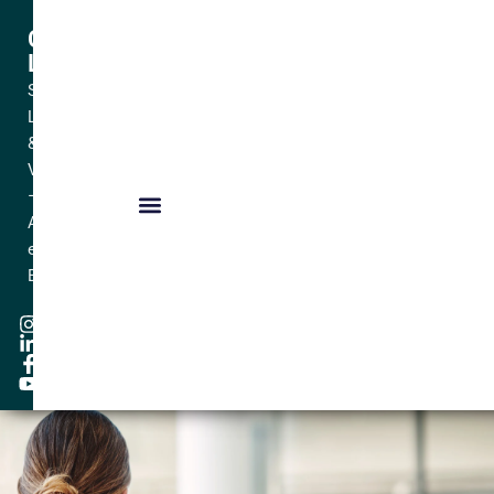
Céline
LAMOUR
Sophrologue
Lyon
&
Villeurbanne
–
Adulte
et
Enfant