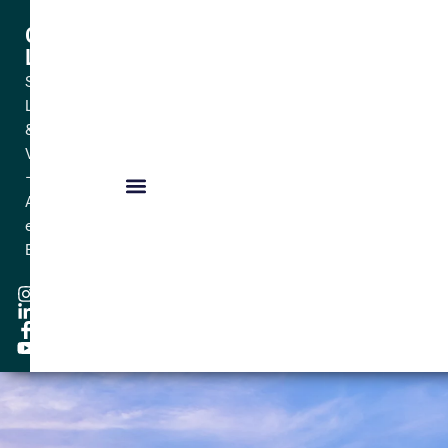
Céline
LAMOUR
Sophrologue
Lyon
&
Villeurbanne
–
Adulte
et
Enfant