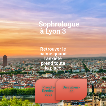
Sophrologue
à Lyon 3
Retrouver le
calme quand
l'anxiété
prend toute
la place
Prendre
Discutons-
Rendez-
en
vous