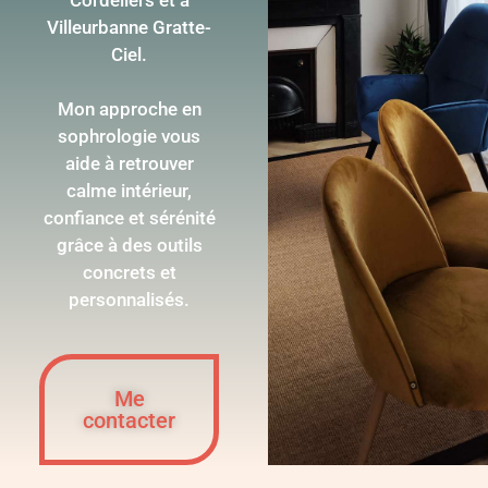
Villeurbanne Gratte-
Ciel.
Mon approche en
sophrologie vous
aide à retrouver
calme intérieur,
confiance et sérénité
grâce à des outils
concrets et
personnalisés.
Me
contacter