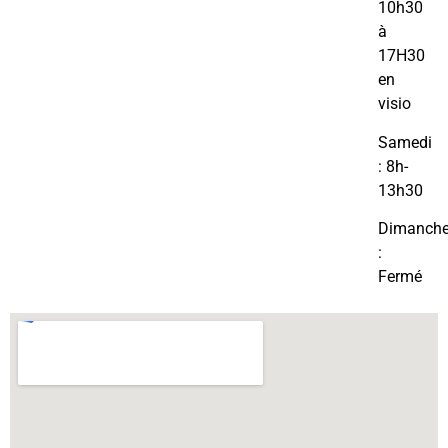
10h30
à
17H30
en
visio
Samedi
: 8h-
13h30
Dimanch
:
Fermé