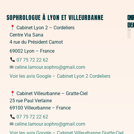
SOPHROLOGUE À LYON ET VILLEURBANNE
CO
DO
IN
D'
LE
Cabinet Lyon 2 – Cordeliers
Centre Via Sana
S
C
Sop
S
S
4 rue du Président Carnot
C
P
69002 Lyon – France
07 75 72 22 62
✉
celine.lamour.sophro@gmail.com
Voir les avis Google – Cabinet Lyon 2 Cordeliers
Cabinet Villeurbanne – Gratte-Ciel
25 rue Paul Verlaine
69100 Villeurbanne – France
07 75 72 22 62
✉
celine.lamour.sophro@gmail.com
Voir les avis Google – Cabinet Villeurbanne Gratte-Ciel